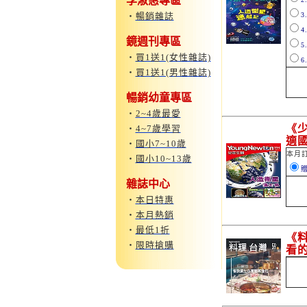
李淑惠專區
‧
暢銷雜誌
3
4
鏡週刊專區
5
‧
買1送1(女性雜誌)
6
‧
買1送1(男性雜誌)
暢銷幼童專區
‧
2~4歲最愛
《
‧
4~7歲學習
適
‧
國小7~10歲
本月
‧
國小10~13歲
雜誌中心
‧
本日特惠
‧
本月熱銷
‧
最低1折
《
‧
限時搶購
看