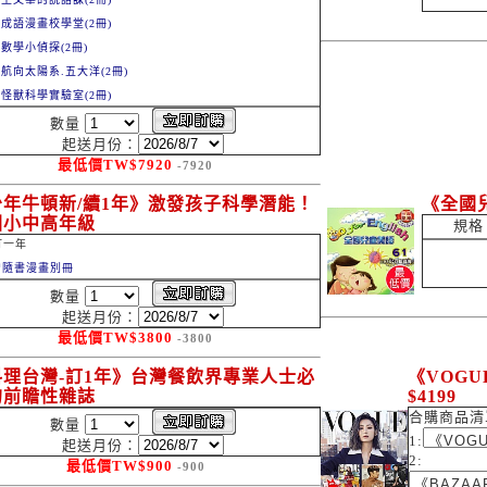
.成語漫畫校學堂(2冊)
.數學小偵探(2冊)
.航向太陽系.五大洋(2冊)
.怪獸科學實驗室(2冊)
數量
起送月份：
最低價
TW$
7920
-7920
少年牛頓新/續1年》激發孩子科學潛能！
《全國兒
國小中高年級
規格
訂一年
贈隨書漫畫別冊
數量
起送月份：
最低價
TW$
3800
-3800
料理台灣-訂1年》台灣餐飲界專業人士必
《VOG
的前瞻性雜誌
$4199
合購商品清
數量
1:
起送月份：
2:
最低價
TW$
900
-900