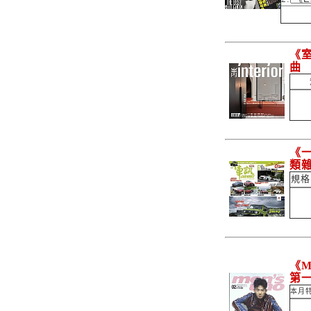
《室
曲
《一
類
規格
《M
第
本月