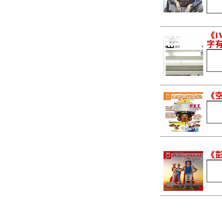
《
字
《
《