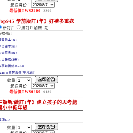
起送月份：
最低價
TW$
2200
-2200
op945-學前版訂1年》好禮多重送
新訂戶
續訂戶加贈1期
好禮6選1
學習繪本1&2
學習繪本3&4
的光照書3&4
人出任務(2冊)
故事知識繪本7&8
i games益智桌遊(學具2組)
數量
起送月份：
最低價
TW$
6480
-6480
牛頓新/續訂1年》建立孩子的思考能
國小中低年級
導讀CD
數量