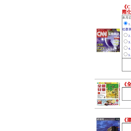
《
際
本月訂
社群
《
《