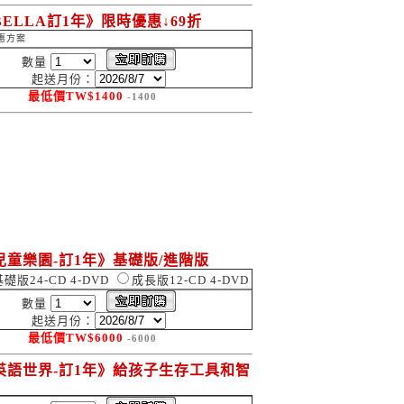
ELLA訂1年》限時優惠↓69折
惠方案
數量
起送月份：
最低價
TW$
1400
-1400
兒童樂園-訂1年》基礎版/進階版
基礎版24-CD 4-DVD
成長版12-CD 4-DVD
數量
起送月份：
最低價
TW$
6000
-6000
英語世界-訂1年》給孩子生存工具和智