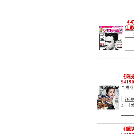
《初
佳
《鏡週
$419
合購商
1:
2:
《鏡週