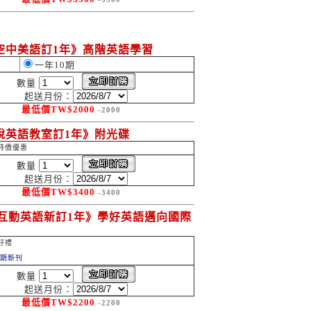
空中美語訂1年》高階英語學習
一年10期
數量
起送月份：
最低價
TW$
2000
-2000
說英語教室訂1年》附光碟
特價優惠
數量
起送月份：
最低價
TW$
3400
-3400
C互動英語新訂1年》學好英語邁向國際
好禮
2期新刊
數量
起送月份：
最低價
TW$
2200
-2200