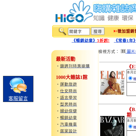
徵加盟銷
《暢銷幼童》
5折起!
《常春1年
檢視方式：
圖片
最新活動
‧
鏡週刊特惠搶購
《E
本月
1000大雜誌1館
贈
‧
運動旅遊
‧
仕女時尚
‧
語言學習
客服留言
‧
型男時尚
《B
‧
婦幼保健
期
‧
暢銷幼童
本月
‧
汽車機車
贈
‧
居家設計