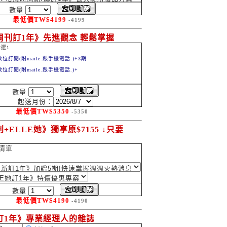
數量
最低價
TW$
4199
-4199
周刊訂1年》先進觀念 輕鬆掌握
選1
數位訂閱(附maile.跟手機電話.)+3期
數位訂閱(附maile.跟手機電話.)+
數量
起送月份：
最低價
TW$
5350
-5350
+ELLE她》獨享原$7155 ↓只要
清單
數量
最低價
TW$
4190
-4190
訂1年》專業經理人的雜誌