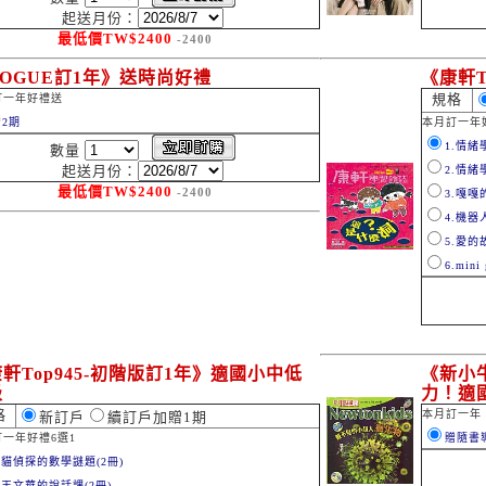
起送月份：
最低價
TW$
2400
-2400
OGUE訂1年》送時尚好禮
《康軒T
規格
訂一年好禮送
2期
本月訂一年
1.情緒
數量
起送月份：
2.情緒
最低價
TW$
2400
-2400
3.嘎嘎
4.機器
5.愛的
6.min
軒Top945-初階版訂1年》適國小中低
《新小
級
力！適
格
本月訂一年
新訂戶
續訂戶加贈1期
一年好禮6選1
贈隨書
.貓偵探的數學謎題(2冊)
.王文華的說話課(2冊)