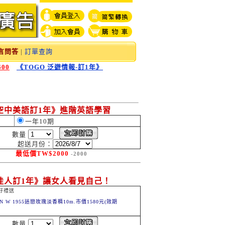
言問答
|
訂單查詢
00
《TOGO 泛遊情報-訂1年》
空中美語訂1年》進階英語學習
一年10期
數量
起送月份：
最低價
TW$
2000
-2000
佳人訂1年》讓女人看見自己！
好禮送
ON W 1955迷戀玫瑰淡香精10m.市價1580元(效期
)
數量