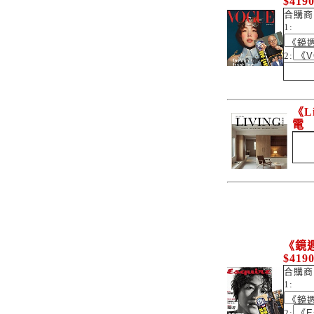
$419
合購商
1:
2:
《L
電
《鏡週
$419
合購商
1:
2: