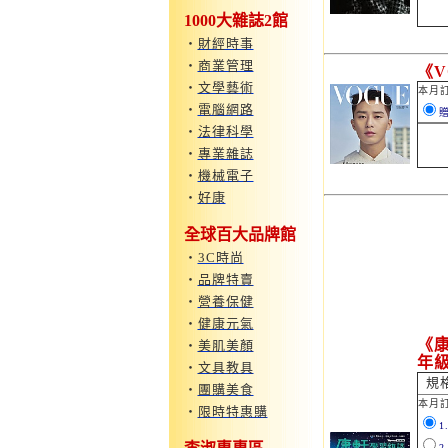
1000大雜誌2館
‧
財經時事
‧
商業管理
《V
‧
文學藝術
本月
‧
電腦網路
贈
‧
法律科學
‧
專業雜誌
‧
機械電子
‧
好康
全球百大品牌館
‧
3C時尚
‧
品牌特賣
‧
營養保健
‧
健康元氣
《康
‧
美肌美顏
年
‧
文具教具
規
‧
團購美食
本月訂
‧
限時特惠購
1
2