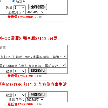
格
新訂戶
數量
起送月份：
最低價
TW$
2080
-2080
+GQ瀟灑》獨享原$7155 ↓只要
清單
數量
最低價
TW$
4190
-4190
百科MOTOR-訂1年》全方位汽車生活
數量
起送月份：
最低價
TW$
1980
-1980