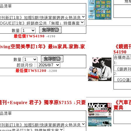
0
規
品清單
數量
最低價
TW$
4190
-4190
iving空間美學訂1年》最in家具.家飾.家
《鏡週刊
$4190
合購商品
數量
1:
起送月份：
最低價
TW$
1200
-1200
2:
刊+Esquire 君子》獨享原$7155 ↓只要
《汽車
0
寶典
品清單