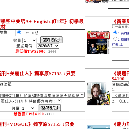
學空中美語A+ English-訂1年》初學最
《商業
教材
訂一年好禮2
規格
一年10期
1.商周
2.商周
數量
好書1本
起送月份：
最低價
TW$
2000
-2000
刊+美麗佳人》獨享原$7155 ↓只要
《鏡週刊
0
$4190
品清單
合購商品
1:
2:
數量
最低價
TW$
4190
-4190
刊+VOGUE》獨享原$7155 ↓只要
《能力