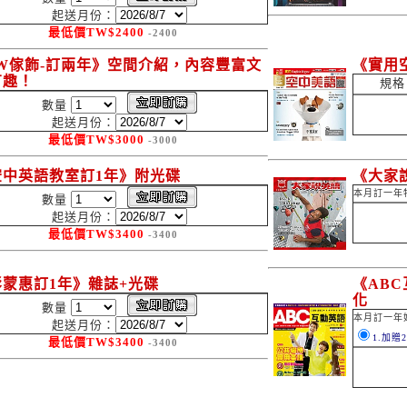
起送月份：
最低價
TW$
2400
-2400
IW傢飾-訂兩年》空間介紹，內容豐富文
《實用
有趣！
規格
數量
起送月份：
最低價
TW$
3000
-3000
空中英語教室訂1年》附光碟
《大家
本月訂一年
數量
起送月份：
最低價
TW$
3400
-3400
彭蒙惠訂1年》雜誌+光碟
《AB
化
數量
本月訂一年
起送月份：
1.加贈
最低價
TW$
3400
-3400