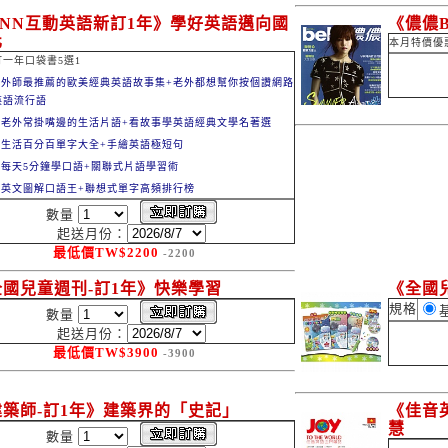
CNN互動英語新訂1年》學好英語邁向國
《儂儂B
化
本月特價優
一年口袋書5選1
1.外師最推薦的歐美經典英語故事集+老外都想幫你按個讚網路
英語流行語
2.老外常掛嘴邊的生活片語+看故事學英語經典文學名著選
3.生活百分百單字大全+手繪英語極短句
4.每天5分鐘學口語+關聯式片語學習術
5.英文圖解口語王+聯想式單字高頻排行榜
數量
起送月份：
最低價
TW$
2200
-2200
全國兒童週刊-訂1年》快樂學習
《全國
規格
數量
起送月份：
最低價
TW$
3900
-3900
建築師-訂1年》建築界的「史記」
《佳音
慧
數量