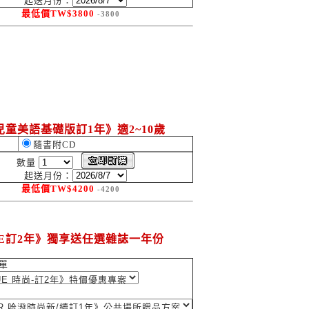
起送月份：
最低價
TW$
3800
-3800
童美語基礎版訂1年》適2~10歲
隨書附CD
數量
起送月份：
最低價
TW$
4200
-4200
UE訂2年》獨享送任選雜誌一年份
單