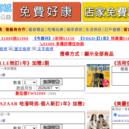
售
│
徵廠商合作
│
最新贈品
│
吃喝玩樂
│
兩岸資訊
│
生活快訊
│
訂戶服務
│
留
》
$1800送$1960
《今周刊》
5折特$3150
《TOGO-訂1年》
特惠價$16
↘$1400 多種好禮任你挑
檢視
圖文檢視
文字檢視
搜尋方式：顯示全部商品
LLE她訂1年》加贈2期
《活用
規格
訂一年好禮送
2期
數量
起送月份：
最低價
TW$
2000
-2000
AZAAR 哈潑時尚-個人新訂1年》加贈2
《美麗
本月訂一年
新訂一年
MAIS
2期
~2028/6/15
數量