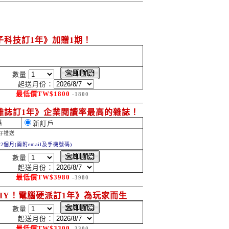
子科技訂1年》加贈1期！
數量
起送月份：
最低價
TW$
1800
-1800
雜誌訂1年》企業閱讀率最高的雜誌！
格
新訂戶
好禮送
2個月(需附email及手機號碼)
數量
起送月份：
最低價
TW$
3980
-3980
DIY！電腦硬派訂1年》為玩家而生
數量
起送月份：
最低價
TW$
3300
-3300