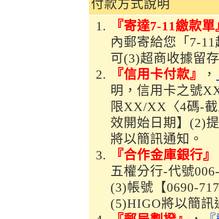
付款方式說明
『寄達7-11繳款單
內郵寄給您「7-1
可(3)超商收據留
『信用卡付款』
，
明，信用卡之號XXX
限XX/XX〈4碼-
效開始日期】(2)
將以簡訊通知。
『合作金庫銀行』
五權分行-代號006
(3)帳號【0690-
(5)HIGO將以簡