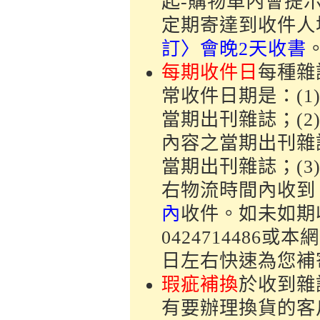
起-購物車內會提
定期寄達到收件人
訂〉會晚2天收書
每期收件日
每種雜
常收件日期是：(1
當期出刊雜誌；(2
內容之當期出刊雜
當期出刊雜誌；(3
右物流時間內收到；
內
收件。如未如期
042471448
日左右快速為您補
瑕疵補換
於收到雜
有要辦理換貨的客戶皆