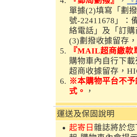
『郵局劃撥』
，
『
單據(2)填寫「
號-2241167
絡電話」及「訂購
(3)劃撥收據留存，
『MAIL超商繳款
購物車內自行下載列
超商收據留存，H
※本購物平台不予
式。
，
運送及保固說明
起寄日
雜誌將於您