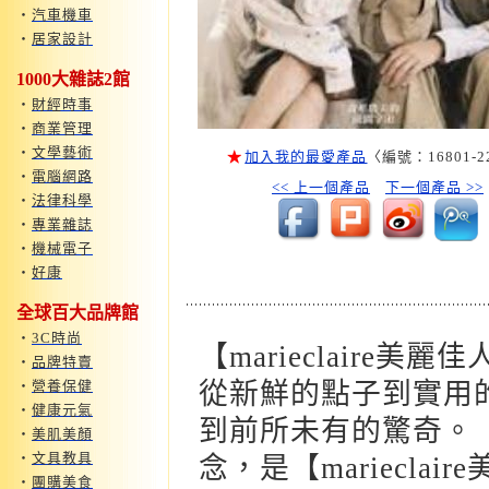
‧
汽車機車
‧
居家設計
1000大雜誌2館
‧
財經時事
‧
商業管理
‧
文學藝術
★
加入我的最愛產品
〈編號：16801-2
‧
電腦網路
<< 上一個產品
下一個產品 >>
‧
法律科學
‧
專業雜誌
‧
機械電子
‧
好康
全球百大品牌館
‧
3C時尚
【marieclair
‧
品牌特賣
‧
營養保健
從新鮮的點子到實用
‧
健康元氣
到前所未有的驚奇。 【
‧
美肌美顏
‧
文具教具
念，是【mariecl
‧
團購美食