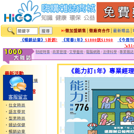
徵加盟銷售
│
徵廠商合作
│
最新贈品
│
《暢銷幼童》
5折起!
《常春1年》
$1800送$1960
《今周
↘$
財經時事
|
商業管理
|
文學藝術
|
電腦網路
|
法律科學
|
專業雜誌
《能力訂1年》專業經
最新活動
‧
鏡週刊特惠搶購
1000大雜誌1館
客服留言
‧
運動旅遊
‧
仕女時尚
‧
語言學習
‧
型男時尚
‧
婦幼保健
‧
暢銷幼童