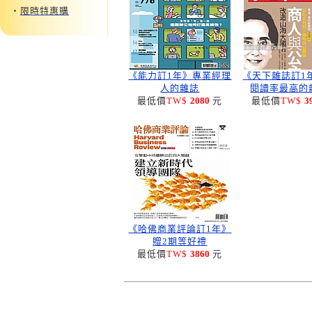
‧
限時特惠購
《能力訂1年》專業經理
《天下雜誌訂1
人的雜誌
閱讀率最高的
最低價
TW$
2080
元
最低價
TW$
3
《哈佛商業評論訂1年》
贈2期等好禮
最低價
TW$
3860
元