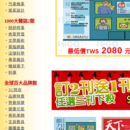
‧
汽車機車
‧
居家設計
1000大雜誌2館
‧
財經時事
‧
商業管理
‧
文學藝術
‧
電腦網路
2080
最低價
TW$
‧
法律科學
‧
專業雜誌
‧
機械電子
‧
好康
全球百大品牌館
‧
3C時尚
‧
品牌特賣
‧
營養保健
‧
健康元氣
‧
美肌美顏
‧
文具教具
‧
團購美食